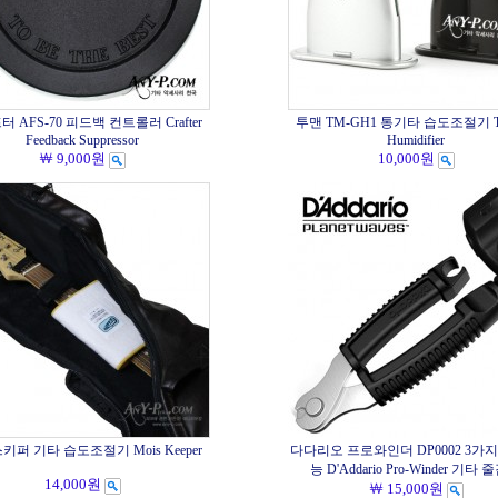
 AFS-70 피드백 컨트롤러 Crafter
투맨 TM-GH1 통기타 습도조절기 T
Feedback Suppressor
Humidifier
￦ 9,000원
10,000원
퍼 기타 습도조절기 Mois Keeper
다다리오 프로와인더 DP0002 3가
능 D'Addario Pro-Winder 기타
14,000원
￦ 15,000원