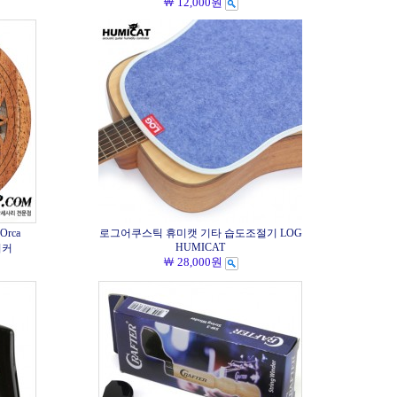
￦ 12,000원
rca
로그어쿠스틱 휴미캣 기타 습도조절기 LOG
HUMICAT
이커
￦ 28,000원