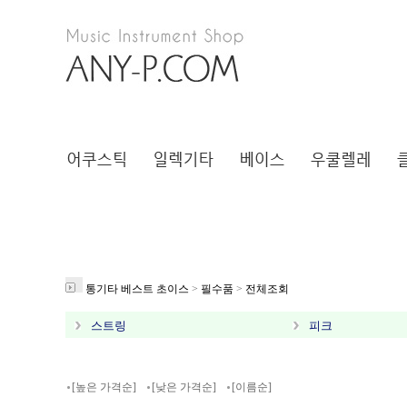
통기타 베스트 초이스
>
필수품
>
전체조회
스트링
피크
[높은 가격순]
[낮은 가격순]
[이름순]