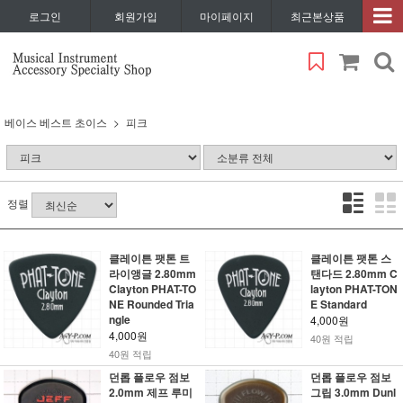
로그인
회원가입
마이페이지
최근본상품
베이스 베스트 초이스
피크
정렬
클레이튼 팻톤 트
클레이튼 팻톤 스
라이앵글 2.80mm
탠다드 2.80mm C
Clayton PHAT-TO
layton PHAT-TON
NE Rounded Tria
E Standard
ngle
4,000원
4,000원
40원 적립
40원 적립
던롭 플로우 점보
던롭 플로우 점보
2.0mm 제프 루미
그립 3.0mm Dunl