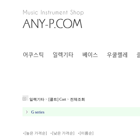
일렉기타
>
[콜트] Cort
>
전체조회
G series
[높은 가격순]
[낮은 가격순]
[이름순]