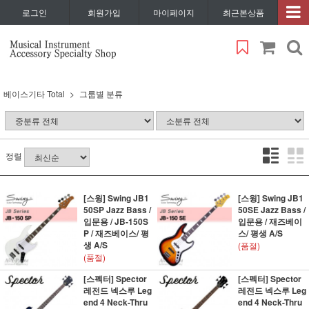
로그인
회원가입
마이페이지
최근본상품
베이스기타 Total
그룹별 분류
정렬
[스윙] Swing JB1
[스윙] Swing JB1
50SP Jazz Bass /
50SE Jazz Bass /
입문용 / JB-150S
입문용 / 재즈베이
P / 재즈베이스/ 평
스/ 평생 A/S
생 A/S
(품절)
(품절)
[스펙터] Spector
[스펙터] Spector
레전드 넥스루 Leg
레전드 넥스루 Leg
end 4 Neck-Thru
end 4 Neck-Thru