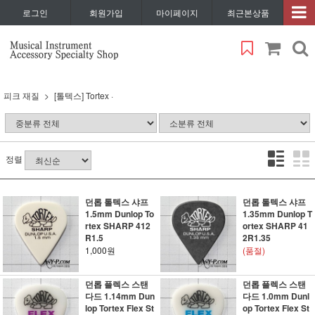
로그인
회원가입
마이페이지
최근본상품
피크 재질
[톨텍스] Tortex ·
정렬
던롭 톨텍스 샤프
던롭 톨텍스 샤프
1.5mm Dunlop To
1.35mm Dunlop T
rtex SHARP 412
ortex SHARP 41
R1.5
2R1.35
1,000원
(품절)
던롭 플렉스 스탠
던롭 플렉스 스탠
다드 1.14mm Dun
다드 1.0mm Dunl
lop Tortex Flex St
op Tortex Flex St