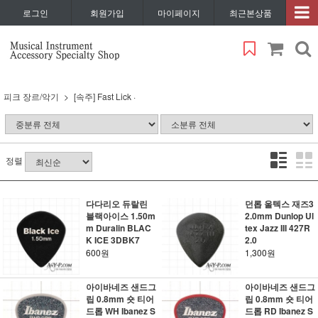
로그인
회원가입
마이페이지
최근본상품
피크 장르/악기
[속주] Fast Lick ·
정렬
다다리오 듀랄린
던롭 울텍스 재즈3
블랙아이스 1.50m
2.0mm Dunlop Ul
m Duralin BLAC
tex Jazz III 427R
K ICE 3DBK7
2.0
600원
1,300원
아이바네즈 샌드그
아이바네즈 샌드그
립 0.8mm 숏 티어
립 0.8mm 숏 티어
드롭 WH Ibanez S
드롭 RD Ibanez S