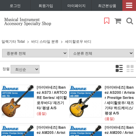
로그인
회원가입
마이페이지
최근본상품
일렉기타 Total
바디 스타일 분류
세미할로우 바디
정렬
[아이바네즈] Iban
[아이바네즈] Iban
ez AS73 / ARTCO
ez AS200 / Artsta
RE Series/ 세미할
r Prestige Series
로우바디/ 재즈기
/ 세미할로우/ 재즈
타/ 평생 A/S
기타/ 하드케이스/
평생 A/S
(품절)
(품절)
[아이바네즈] Iban
[아이바네즈] Iban
ez AM205 / Artst
ez AM200 / Artst