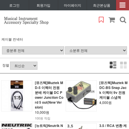
로그인
회원가입
마이페이지
최근본상품
케이블 컨넥터
정렬
[뮤즈텍]Muztek M
[뮤즈텍]Muztek M
D-5 이펙터 전원
DC-BS Snap Jac
분배 케이블 DC P
k 이펙터 9v 전원
ower Junction Co
케이블 스냅잭
rd 5 out(New Ver
4,000원
sion)
10,000원
100원 적립
[뉴트릭]Neutrik N
3.5 / RCA 변환 케