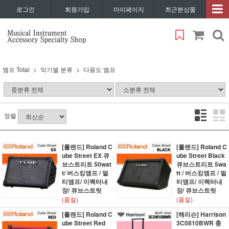
로그인
회원가입
마이페이지
최근본상품
엠프 Total
악기별 분류
다용도 엠프
정렬
[롤랜드] Roland C
[롤랜드] Roland C
ube Street EX 큐
ube Street Black
브스트리트 50wat
큐브스트리트 5wa
t/ 버스킹앰프 / 멀
tt / 버스킹앰프 / 멀
티앰프/ 이펙터내
티앰프/ 이펙터내
장/ 큐브스트릿
장/ 큐브스트릿
(품절)
(품절)
[롤랜드] Roland C
[해리슨] Harrison
ube Street Red
3C0810BWR 충