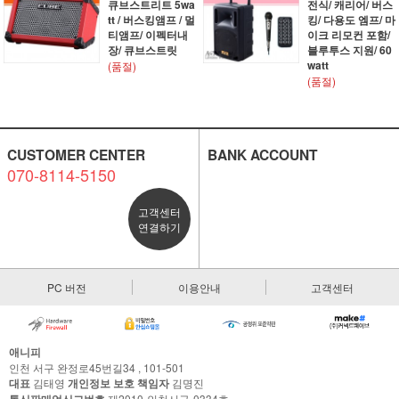
큐브스트리트 5wa
전식/ 캐리어/ 버스
tt / 버스킹앰프 / 멀
킹/ 다용도 엠프/ 마
티앰프/ 이펙터내
이크 리모컨 포함/
장/ 큐브스트릿
블루투스 지원/ 60
watt
(품절)
(품절)
CUSTOMER CENTER
BANK ACCOUNT
070-8114-5150
고객센터
연결하기
PC 버전
이용안내
고객센터
애니피
인천 서구 완정로45번길34 , 101-501
대표
김태영
개인정보 보호 책임자
김명진
제2010-인천서구-0334호