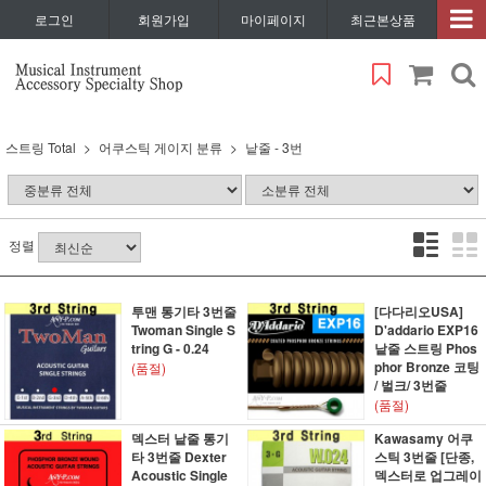
로그인
회원가입
마이페이지
최근본상품
스트링 Total
어쿠스틱 게이지 분류
낱줄 - 3번
정렬
투맨 통기타 3번줄
[다다리오USA]
Twoman Single S
D'addario EXP16
tring G - 0.24
낱줄 스트링 Phos
phor Bronze 코팅
(품절)
/ 벌크/ 3번줄
(품절)
덱스터 낱줄 통기
Kawasamy 어쿠
타 3번줄 Dexter
스틱 3번줄 [단종,
Acoustic Single
덱스터로 업그레이