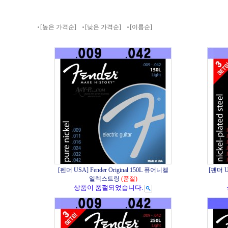
[높은 가격순]
[낮은 가격순]
[이름순]
[펜더 USA] Fender Original 150L 퓨어니켈
[펜더 U
일렉스트링
(품절)
상품이 품절되었습니다.