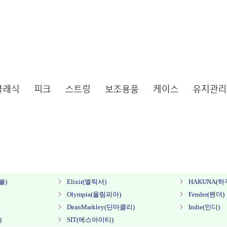
볼)
Elixir(엘릭서)
HAKUNA(하
Olympia(올림피아)
Fender(펜더)
DeanMarkley(딘마클리)
Indie(인디)
)
SIT(에스아이티)