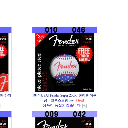
한정판 하키
[펜더USA] Fender Super 250R [한정판 야구
공 + 일렉스트링 3set]
(품절)
상품이 품절되었습니다.