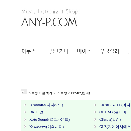
스트링
>
일렉기타 스트링
>
Fender(펜더)
D'Addario(다다리오)
ERNiE BALL(어니
DR(디알)
OPTIMA(옵티마)
Roto Sound(로토사운드)
Gibson(깁슨)
Kawasamy(가와사미)
GHS(지에이치에스