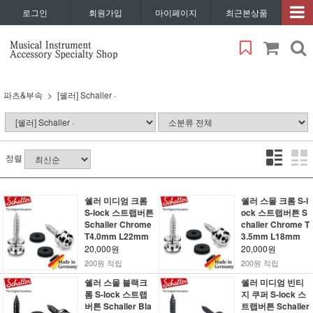
로그인
회원가입
마이페이지
최근본상품
파츠&부속
[쉘러] Schaller ·
정렬
쉘러 미디엄 크롬
쉘러 스몰 크롬 S-l
S-lock 스트랩버튼
ock 스트랩버튼 S
Schaller Chrome
challer Chrome T
T4.0mm L22mm
3.5mm L18mm
20,000원
20,000원
200원 적립
200원 적립
쉘러 스몰 블랙크
쉘러 미디엄 빈티
롬 S-lock 스트랩
지 쿠퍼 S-lock 스
버튼 Schaller Bla
트랩버튼 Schaller