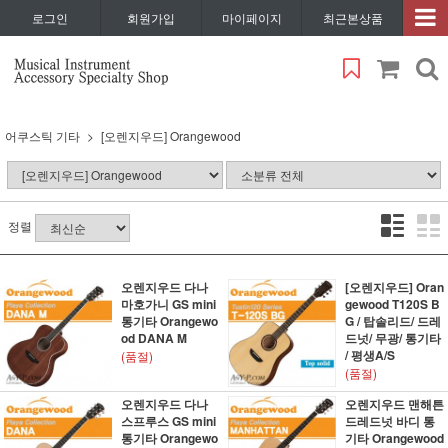
로그인
회원가입
마이페이지
최근본상품
어쿠스틱 기타
[오렌지우드] Orangewood
정렬
오렌지우드 다나
[오렌지우드] Oran
마호가니 GS mini
gewood T120S B
통기타 Orangewo
G / 탑솔리드/ 드레
od DANA M
드넛/ 무광/ 통기타
/ 평생A/S
(품절)
(품절)
오렌지우드 다나
오렌지우드 맨해튼
스프루스 GS mini
드레드넛 바디 통
통기타 Orangewo
기타 Orangewood