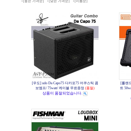
[높은 가격순]
[낮은 가격순]
[이름순]
[우도] udo Da Capo75 다카포75 어쿠스틱 콤
[롤랜드]
보엠프/ 75watt/ 케이블 무료증정
(품절)
트 50
상품이 품절되었습니다.