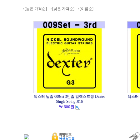
[높은 가격순]
[낮은 가격순]
[이름순]
덱스터 낱줄 009set 3번줄 일렉스트링 Dexter
덱스터 낱
Single String .016
￦ 600원