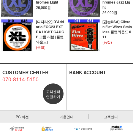
hromes Light
hromes Jazz Lig
ht
26,000원
26,000원
[다다리오] D'Add
[깁슨USA] Gibso
ario ECG23 EXT
n Flat Wires Stain
RA LIGHT GAUG
less 플랫와운드 0
E 크롬 리본 [플랫
11
와운드]
(품절)
(품절)
CUSTOMER CENTER
BANK ACCOUNT
070-8114-5150
고객센터
연결하기
PC 버전
이용안내
고객센터