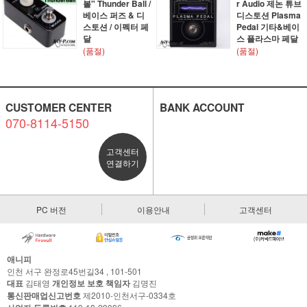
볼" Thunder Ball /
r Audio 제논 튜브
베이스 퍼즈 & 디
디스토션 Plasma
스토션 / 이펙터 페
Pedal 기타&베이
달
스 플라스마 페달
(품절)
(품절)
CUSTOMER CENTER
BANK ACCOUNT
070-8114-5150
고객센터
연결하기
PC 버전
이용안내
고객센터
애니피
인천 서구 완정로45번길34 , 101-501
대표
김태영
개인정보 보호 책임자
김명진
통신판매업신고번호
제2010-인천서구-0334호