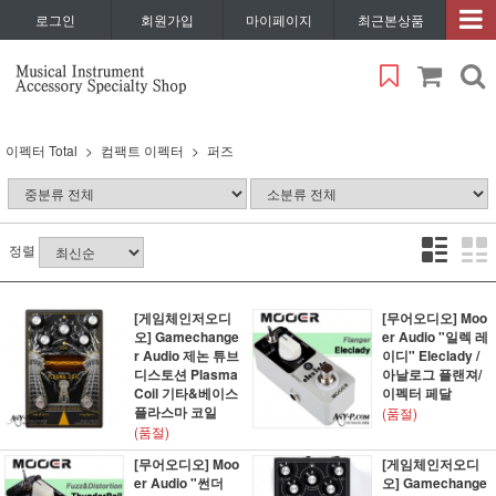
로그인
회원가입
마이페이지
최근본상품
이펙터 Total
컴팩트 이펙터
퍼즈
정렬
[게임체인저오디
[무어오디오] Moo
오] Gamechange
er Audio "일렉 레
r Audio 제논 튜브
이디" Eleclady /
디스토션 Plasma
아날로그 플랜져/
Coil 기타&베이스
이펙터 페달
플라스마 코일
(품절)
(품절)
[무어오디오] Moo
[게임체인저오디
er Audio "썬더
오] Gamechange