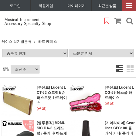
로그인
회원가입
마이페이지
최근본상품
케이스 악기별분류
하드 케이스 ·
정렬
[루센트] Lucent L
[루센트] Lucent L
CT-62 스트랫&슈
CG-59 레스폴 하
퍼스트랫 하드케이
드케이스
스
(품절)
(품절)
[엠투뮤직] M2MU
[기어라이너] Gear
SIC DA-3 드레드
liner GFC100 클
넛 / 통기타/ 하드케
래식 기타/ 폼케이