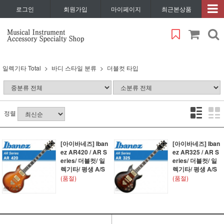
로그인
회원가입
마이페이지
최근본상품
일렉기타 Total
바디 스타일 분류
더블컷 타입
정렬
[아이바네즈] Iban
[아이바네즈] Iban
ez AR420 / AR S
ez AR325 / AR S
eries/ 더블컷/ 일
eries/ 더블컷/ 일
렉기타/ 평생 A/S
렉기타/ 평생 A/S
(품절)
(품절)