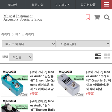
로그인
회원가입
마이페이지
최근본상품
이펙터
베이스 이펙터
정렬
[무어오디오] Moo
[무어오디오] Moo
er Audio "앙상블
er Audio "그래픽
퀸" Ensemble Qu
비" Graphic B / 베
een / 베이스용 코
이스 이퀄라이져/
러스/ 이펙터 페달
이펙터 페달
(품절)
(품절)
[무어오디오] Moo
er Audio "썬더
볼" Thunder Ball /