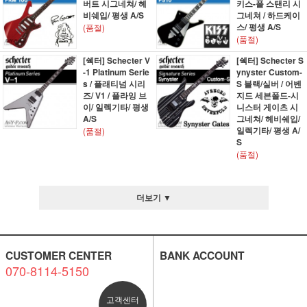
버트 시그네쳐/ 헤
키스-폴 스탠리 시
비쉐입/ 평생 A/S
그네쳐 / 하드케이
스/ 평생 A/S
(품절)
(품절)
[쉑터] Schecter V
[쉑터] Schecter S
-1 Platinum Serie
ynyster Custom-
s / 플래티넘 시리
S 블랙/실버 / 어벤
즈/ V1 / 플라잉 브
지드 세븐폴드-시
이/ 일렉기타/ 평생
니스터 게이츠 시
A/S
그네쳐/ 헤비쉐입/
일렉기타/ 평생 A/
(품절)
S
(품절)
더보기 ▼
CUSTOMER CENTER
BANK ACCOUNT
070-8114-5150
고객센터