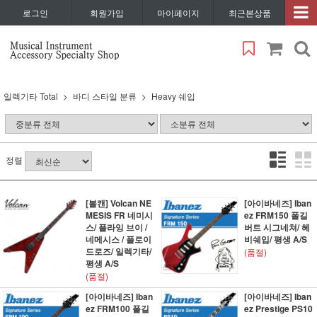
로그인
회원가입
마이페이지
최근본상품
일렉기타 Total
바디 스타일 분류
Heavy 쉐입
정렬
[볼캔] Volcan NE
[아이바네즈] Iban
MESIS FR 네미시
ez FRM150 폴길
스/ 플라잉 브이 /
버트 시그네쳐/ 헤
네메시스 / 플로이
비쉐입/ 평생 A/S
드로즈/ 일렉기타/
(품절)
평생 A/S
(품절)
[아이바네즈] Iban
[아이바네즈] Iban
ez FRM100 폴길
ez Prestige PS10