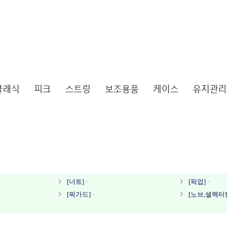
[너트] ·
[픽업] ·
[픽가드] ·
[노브,셀렉터팁
·