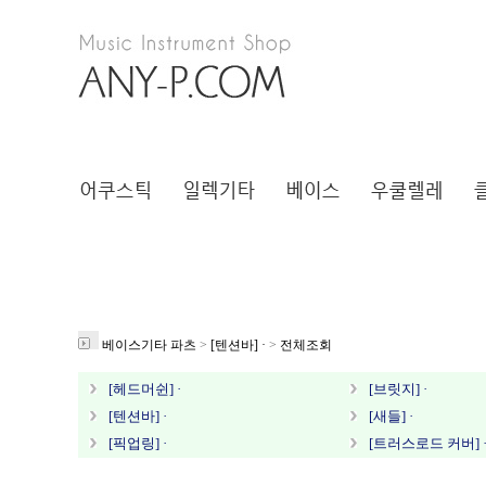
베이스기타 파츠
>
[텐션바] ·
>
전체조회
[헤드머쉰] ·
[브릿지] ·
[텐션바] ·
[새들] ·
[픽업링] ·
[트러스로드 커버] 