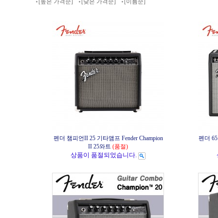
[높은 가격순]
[낮은 가격순]
[이름순]
펜더 챔피언II 25 기타앰프 Fender Champion
펜더 6
II 25와트
(품절)
상품이 품절되었습니다.