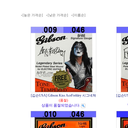
[높은 가격순]
[낮은 가격순]
[이름순]
[깁슨USA] Gibson Kiss AceFrehley 시그네쳐
[깁슨US
(품절)
상품이 품절되었습니다.