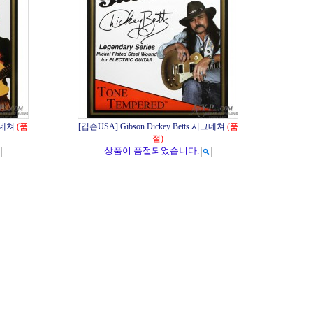
시그네쳐
(품
[깁슨USA] Gibson Dickey Betts 시그네쳐
(품
절)
상품이 품절되었습니다.