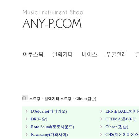
스트링
>
일렉기타 스트링
>
Gibson(깁슨)
D'Addario(다다리오)
ERNiE BALL(어니
DR(디알)
OPTIMA(옵티마)
Roto Sound(로토사운드)
Gibson(깁슨)
Kawasamy(가와사미)
GHS(지에이치에스