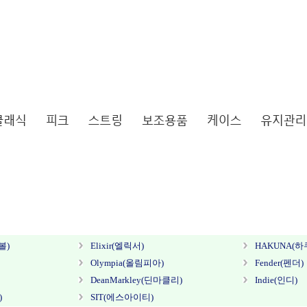
볼)
Elixir(엘릭서)
HAKUNA(하
Olympia(올림피아)
Fender(펜더)
DeanMarkley(딘마클리)
Indie(인디)
)
SIT(에스아이티)