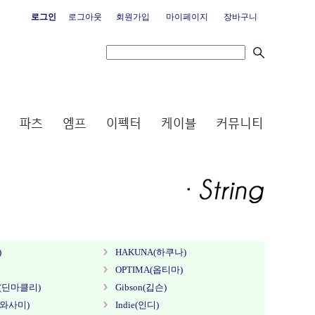
로그인
로그아웃
회원가입
마이페이지
장바구니
)
HAKUNA(하쿠나)
OPTIMA(옵티마)
ey(딘마클리)
Gibson(깁슨)
가와사미)
Indie(인디)