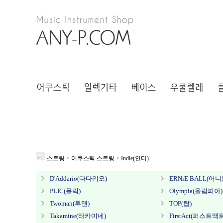
스트링
>
어쿠스틱 스트링
>
Indie(인디)
D'Addario(다다리오)
ERNiE BALL(어니
PLIC(플릭)
Olympia(올림피아)
Twoman(투맨)
TOP(탑)
Takamine(타카미네)
FirstAct(퍼스트액