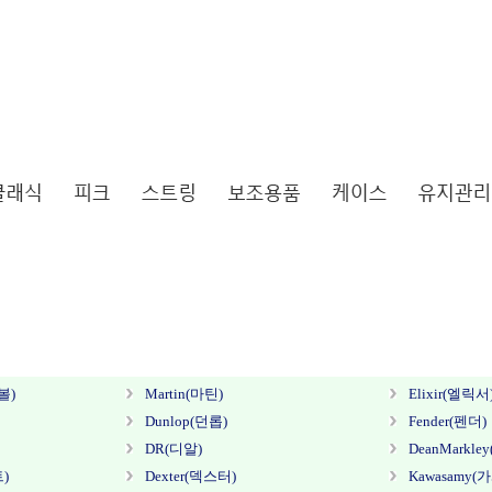
볼)
Martin(마틴)
Elixir(엘릭서
Dunlop(던롭)
Fender(펜더)
DR(디알)
DeanMarkl
트)
Dexter(덱스터)
Kawasamy(