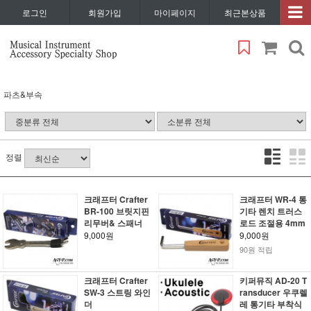
로그인
회원가입
마이페이지
최근본상품
파츠&부속
정렬
크래프터 Crafter
크래프터 WR-4 통
BR-100 브릿지핀
기타 렌치 트러스
리무버& 스패너
로드 조절용 4mm
9,000원
9,000원
90원 적립
크래프터 Crafter
키퍼뮤직 AD-20 T
SW-3 스트링 와인
ransducer 우쿠렐
더
레 통기타 부착식