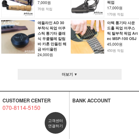
픽업
7,000원
17,000원
70원 적립
170원 적립
애들라인 AD 30
아텍 통기타 사운
부착식 픽업 어쿠
드홀 픽업 어쿠스
스틱 통기타 클래
틱 탈부착 픽업 Art
식 우쿨렐레 칼림
ec MSP-100 OSJ
바 카혼 만돌린 해
45,000원
금 바이올린
450원 적립
24,000원
더보기 ▼
CUSTOMER CENTER
BANK ACCOUNT
070-8114-5150
고객센터
연결하기