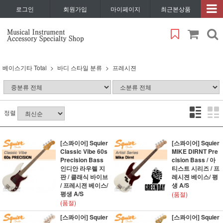
로그인
회원가입
마이페이지
최근본상품
베이스기타 Total
바디 스타일 분류
프레시젼
정렬
[스콰이어] Squier
[스콰이어] Squier
Classic Vibe 60s
MIKE DIRNT Pre
Precision Bass
cision Bass / 아
인디안 라우렐 지
티스트 시리즈 / 프
판 / 클래식 바이브
레시젼 베이스/ 평
/ 프레시젼 베이스/
생 A/S
평생 A/S
(품절)
(품절)
[스콰이어] Squier
[스콰이어] Squier