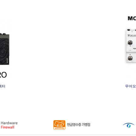
펙터
무어오디