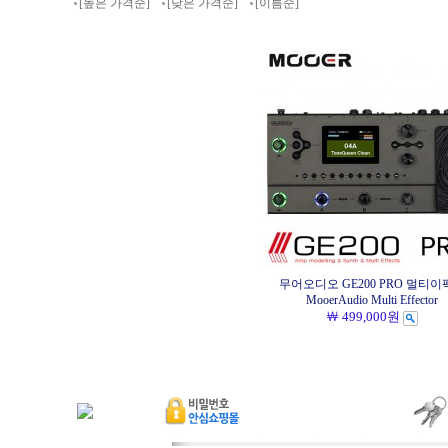
[높은 가격순]
[낮은 가격순]
[이름순]
무어오디오 GE200 PRO 멀티이
MooerAudio Multi Effector
￦ 499,000원