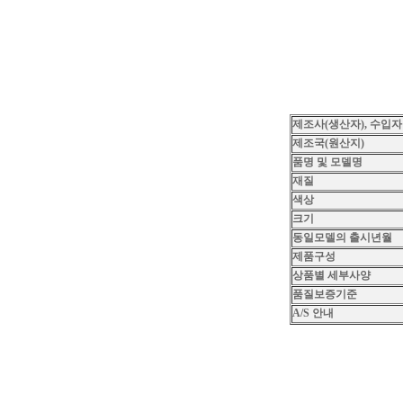
제조사(생산자), 수입자
제조국(원산지)
품명 및 모델명
재질
색상
크기
동일모델의 출시년월
제품구성
상품별 세부사양
품질보증기준
A/S 안내