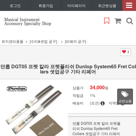
로그인
회원가입
마이페이지
최근본상품
유지관리용품
[수리&셋업 공구] ·
[리페어 공구] ·
1
던롭 DGT05 프렛 칼라 프렛폴리쉬 Dunlop System65 Fret Col
lars 셋업공구 기타 리페어
34,000
상품가
원
적립금
1%
관련상품
배송비
(조건)
지역별
던롭 DGT05 프렛 칼라 프렛폴
리쉬 Dunlop System65 Fret
Collars 셋업공구 기타 리페어