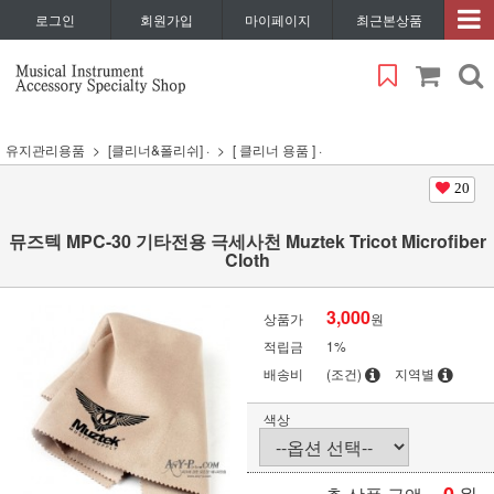
로그인
회원가입
마이페이지
최근본상품
유지관리용품
[클리너&폴리쉬] ·
[ 클리너 용품 ] ·
20
뮤즈텍 MPC-30 기타전용 극세사천 Muztek Tricot Microfiber
Cloth
3,000
상품가
원
적립금
1%
배송비
(조건)
지역별
색상
원