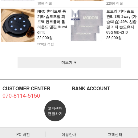
10원 적립
220원 적립
NRC 휴미드핏 통
모도리 기타 습도
기타 습도조절 피
관리 3팩 2way (가
드백 컨트롤러 올
습/제습) 49% 친환
라운드 댐핏 Humi
경 기타 습도유지
d Fit
63g MD-2H3
22,000원
25,000원
220원 적립
더보기 ▼
CUSTOMER CENTER
BANK ACCOUNT
070-8114-5150
고객센터
연결하기
PC 버전
이용안내
고객센터