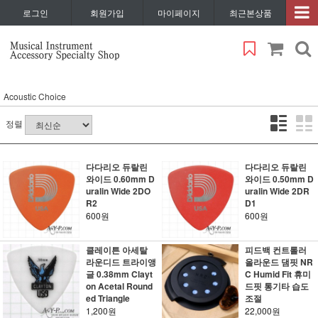
로그인
회원가입
마이페이지
최근본상품
Acoustic Choice
정렬
다다리오 듀랄린
다다리오 듀랄린
와이드 0.60mm D
와이드 0.50mm D
uralin Wide 2DO
uralin Wide 2DR
R2
D1
600원
600원
클레이튼 아세탈
피드백 컨트롤러
라운디드 트라이앵
올라운드 댐핏 NR
글 0.38mm Clayt
C Humid Fit 휴미
on Acetal Round
드핏 통기타 습도
ed Triangle
조절
1,200원
22,000원